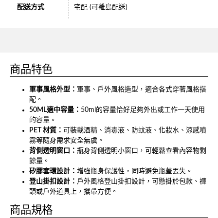
配送方式
宅配 (可離島配送)
商品特色
軍事風格外型：
軍事、戶外風格造型，適合各式穿著風格搭
配。
50ML適中容量：
50ml的容量恰好足夠外出或工作一天使用
的容量。
PET 材質：
可裝載酒精、消毒液、防蚊液、化妝水、涼感噴
霧等隨身需求安全無虞。
背側透明窗口：
瓶身背側透明小窗口，可輕鬆查看內容物剩
餘量。
矽膠套環設計：
增強瓶身保護性，同時避免瓶蓋丟失。
登山掛扣設計：
戶外風格登山掛扣設計，可懸掛於包款、褲
頭或戶外道具上，攜帶方便。
商品規格