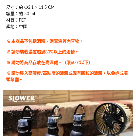
尺寸：約 Φ3.1 × 11.5 CM
容量：約 50 ml
材質：PET
產地：中國
※ 本商品不包括酒精、消毒液等內容物。
※ 請勿裝載濃度超過80%以上的酒精。
※ 請勿將商品存放在高溫處。（限60℃以下）
※ 請勿裝入高濃度/高粘度的液體或混有顆粒的液體，以免造成噴
頭堵塞。