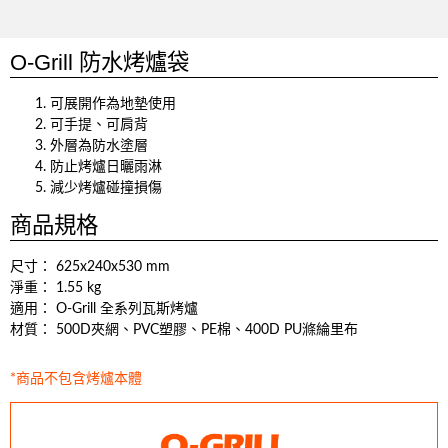
O-Grill 防水烤爐袋
可展開作為地墊使用
可手提、可肩背
外層為防水塗層
防止烤爐日曬雨淋
減少烤爐碰撞損傷
商品規格
尺寸： 625x240x530 mm
淨重： 1.55 kg
適用： O-Grill 全系列瓦斯烤爐
材質： 500D夾網、PVC塑膠、PE棉、400D PU滌綸里布
*商品不包含烤爐本體