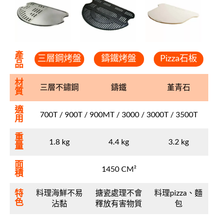
產
三層鋼烤盤
鑄鐵烤盤
Pizza石板
品
材
三層不鏽鋼
鑄鐵
堇青石
質
適
700T / 900T / 900MT / 3000 / 3000T / 3500T
用
重
1.8 kg
4.4 kg
3.2 kg
量
面
1450 CM²
積
料理海鮮不易
搪瓷處理不會
料理pizza、麵
特
色
沾黏
釋放有害物質
包