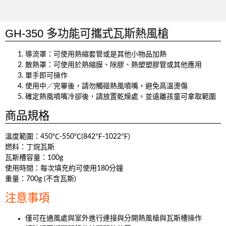
GH-350 多功能可攜式瓦斯熱風槍
導流罩：可使用熱縮套管或是其他小物品加熱
散熱罩：可使用於熱縮膜、除膠、熱塑塑膠管或其他應用
單手即可操作
使用中／完畢後，請勿觸碰熱風噴嘴，避免高溫燙傷
確定熱風噴嘴冷卻後，請放置乾燥處，並遠離孩童可拿取範圍
商品規格
溫度範圍：450℃-550℃(842℉-1022℉)
燃料：丁烷瓦斯
瓦斯槽容量：100g
使用時間：每次填充約可使用180分鐘
重量：700g (不含瓦斯)
注意事項
僅可在通風處與室外進行連接與分開熱風槍與瓦斯槽操作