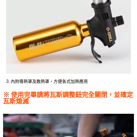
3. 內附導熱罩及散熱罩，方便各式加熱應用
※ 使用完畢請將瓦斯調整鈕完全關閉，並確定
瓦斯熄滅